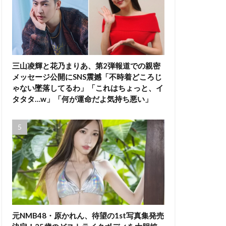
三山凌輝と花乃まりあ、第2弾報道での親密
メッセージ公開にSNS震撼「不時着どころじ
ゃない墜落してるわ」「これはちょっと、イ
タタタ…w」「何が運命だよ気持ち悪い」
元NMB48・原かれん、待望の1st写真集発売