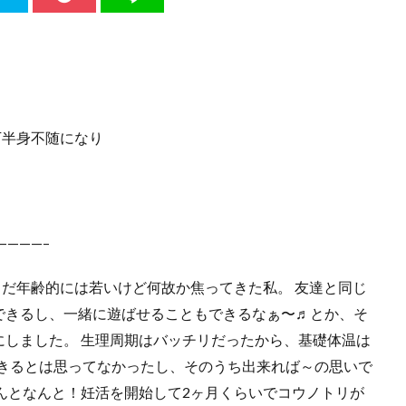
下半身不随になり
———–
だ年齢的には若いけど何故か焦ってきた私。 友達と同じ
できるし、一緒に遊ばせることもできるなぁ〜♬とか、そ
にしました。 生理周期はバッチリだったから、基礎体温は
できるとは思ってなかったし、そのうち出来れば～の思いで
んとなんと！妊活を開始して2ヶ月くらいでコウノトリが