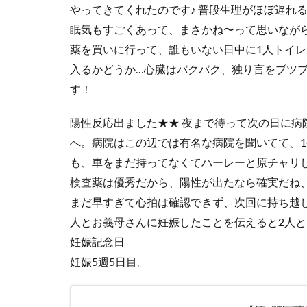
やってきてくれたのです♪ 普段生理がほぼ遅れ
眠気もすごくあって、まさかね〜って思いながら
薬を買いに行って、誰もいない日中に1人トイレ
入るかどうか…心臓はバクバク、独り言をブツ
す！
陽性反応出ました★★ 夜まで待って次の日に病
へ。病院はこの辺では有名な病院を聞いてて、1
も、車をまだ持ってなくてハーレーと原チャリし
検査薬は優秀だから、陽性が出たなら確実だね
まだ早すぎて心拍は確認できず、次回に持ち越し
人とお義母さんに妊娠したことを伝えると2人とも
妊娠記念日
妊娠5週5日目。