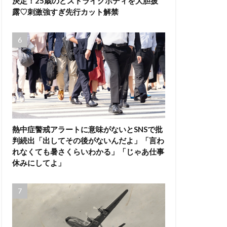
決定！25歳のどストライクボディを大胆披
露♡刺激強すぎ先行カット解禁
熱中症警戒アラートに意味がないとSNSで批
判続出「出してその後がないんだよ」「言わ
れなくても暑さくらいわかる」「じゃあ仕事
休みにしてよ」