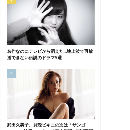
名作なのにテレビから消えた…地上波で再放
送できない伝説のドラマ5選
武田久美子、貝殻ビキニの次は「サンゴ