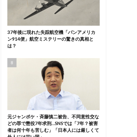
37年後に現れた失踪航空機「パンアメリカ
ン914便」航空ミステリーの驚きの真相と
は？
元ジャンポケ・斉藤慎二被告、不同意性交な
どの罪で懲役7年求刑…SNSでは「7年？被害
者は何十年も苦しむ」「日本人には厳しくて
外人には甘い国」