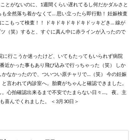
ることがないのに、1週間くらい遅れてるし何だかダルさと
も全然落ち着かなくて… 思い立ったら即行動！ 妊娠検査
にこもって検査！！ ドキドキドキドキドッキどき… 線が
ブツ（笑）すると、すぐに真ん中に赤ラインが入ったので
院に行こうか迷ったけど、いてもたってもいられず病院
番近かった事もあり飛び込みで行っちゃった（笑） しか
かなかったので、ついつい原チャリで…（笑） 今の妊娠
、と言われて内診室へ。胎嚢がちゃんと確認できました。
。心拍確認出来るまで不安でたまらない日々…。 夜、主
喜んでくれました。 ＜3月30日＞