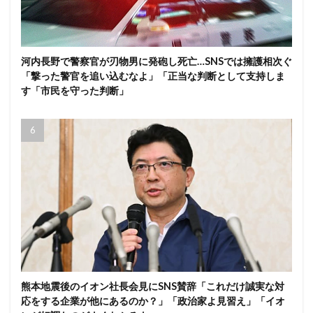
河内長野で警察官が刃物男に発砲し死亡…SNSでは擁護相次ぐ
「撃った警官を追い込むなよ」「正当な判断として支持しま
す「市民を守った判断」
熊本地震後のイオン社長会見にSNS賛辞「これだけ誠実な対
応をする企業が他にあるのか？」「政治家よ見習え」「イオ