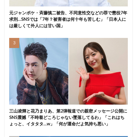
元ジャンポケ・斉藤慎二被告、不同意性交などの罪で懲役7年
求刑…SNSでは「7年？被害者は何十年も苦しむ」「日本人に
は厳しくて外人には甘い国」
三山凌輝と花乃まりあ、第2弾報道での親密メッセージ公開に
SNS震撼「不時着どころじゃない墜落してるわ」「これはち
ょっと、イタタタ…w」「何が運命だよ気持ち悪い」