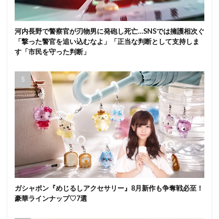
河内長野で警察官が刃物男に発砲し死亡…SNSでは擁護相次ぐ
「撃った警官を追い込むなよ」「正当な判断として支持しま
す「市民を守った判断」
ガシャポン『めじるしアクセサリー』8月新作も争奪戦必至！
豪華ラインナップ♡7選