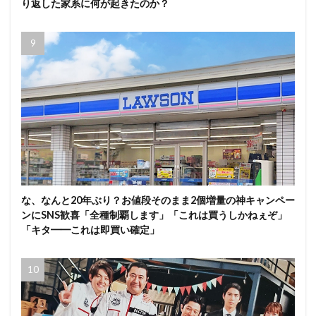
り返した家系に何が起きたのか？
な、なんと20年ぶり？お値段そのまま2個増量の神キャンペー
ンにSNS歓喜「全種制覇します」「これは買うしかねぇぞ」
「キタ━━これは即買い確定」