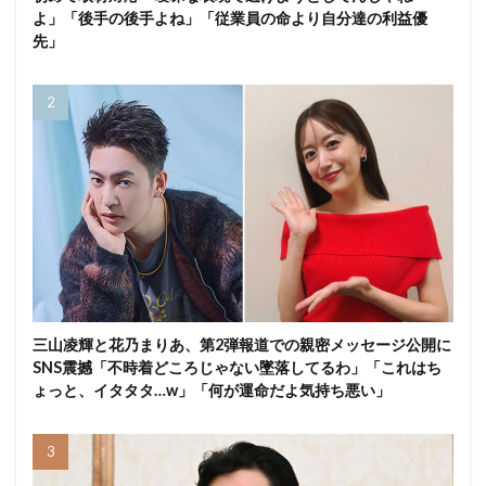
よ」「後手の後手よね」「従業員の命より自分達の利益優
先」
三山凌輝と花乃まりあ、第2弾報道での親密メッセージ公開に
SNS震撼「不時着どころじゃない墜落してるわ」「これはち
ょっと、イタタタ…w」「何が運命だよ気持ち悪い」