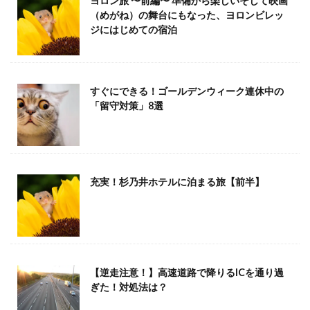
ヨロン旅 〜前編〜 準備から楽しいそして映画
（めがね）の舞台にもなった、ヨロンビレッ
ジにはじめての宿泊️
すぐにできる！ゴールデンウィーク連休中の
「留守対策」8選
充実！杉乃井ホテルに泊まる旅【前半】
【逆走注意！】高速道路で降りるICを通り過
ぎた！対処法は？