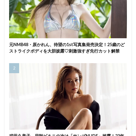
元NMB48・原かれん、待望の1st写真集発売決定！25歳のど
ストライクボディを大胆披露♡刺激強すぎ先行カット解禁
武田久美子、貝殻ビキニの次は「サンゴNUDE」披露！23年