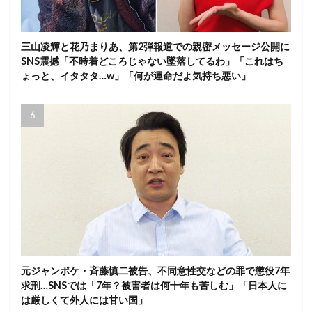
三山凌輝と花乃まりあ、第2弾報道での親密メッセージ公開に
SNS震撼「不時着どころじゃない墜落してるわ」「これはち
ょっと、イタタタ…w」「何が運命だよ気持ち悪い」
元ジャンポケ・斉藤慎二被告、不同意性交などの罪で懲役7年
求刑…SNSでは「7年？被害者は何十年も苦しむ」「日本人に
は厳しくて外人には甘い国」