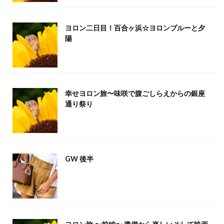
ヨロン二日目！百合ヶ浜☆ヨロンブルーと夕
陽
幸せヨロン旅〜味咲で腹ごしらえからの銀座
通り祭り
GW 後半