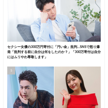
セクシー女優の300万円寄付に「汚い金」批判…SNSで怒り爆
発「批判する前に自分は何をしたのか？」「300万寄付は自分
にはムリやわ尊敬します」