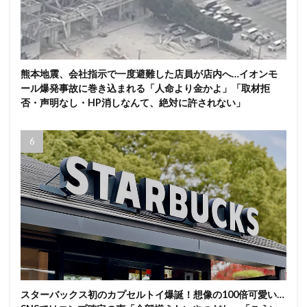
熊本地震、会社指示で一度避難した店員が店内へ…イオンモ
ール爆発事故に巻き込まれる「人命より金かよ」「取材拒
否・声明なし・HP消しなんて、絶対に許されない」
スターバックス初のカプセルトイ爆誕！想像の100倍可愛い…