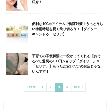
紹介！
便利な100均アイテムで梅雨対策！うっとうし
い梅雨時期を賢く乗り切ろう！【ダイソー・
キャンドゥ・セリア】
子育ての不便解消に一役かってくれる【おそ
るべし驚愕の100円ショップ「ダイソー」＆
「セリア」】もうただ安いだけのお店じゃな
いんです！
Prev
1
2
3
4
Next