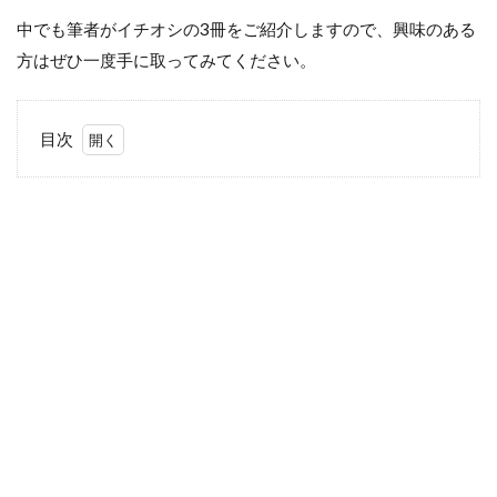
中でも筆者がイチオシの3冊をご紹介しますので、興味のある
方はぜひ一度手に取ってみてください。
目次
1
「す
～べ
りだ
い」
2
「ぼ
くの
トイ
レ」
3
「と
んで
もな