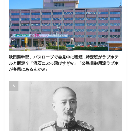
秋田県幹部、バスローブで会見中に喫煙…特定班がラブホテ
ルと断定？「流石にぶっ飛びすぎw」「公務員御用達ラブホ
が各県にあるんかw」