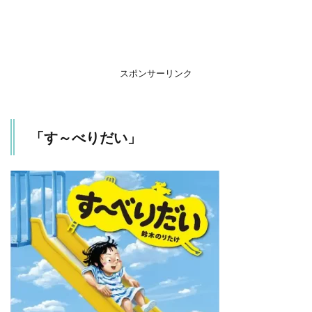
い」
4
ま
と
め
スポンサーリンク
「す～べりだい」