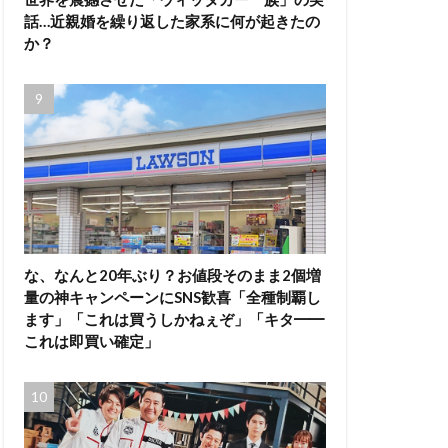
話…近親婚を繰り返した家系に何が起きたの
か？
な、なんと20年ぶり？お値段そのまま2個増
量の神キャンペーンにSNS歓喜「全種制覇し
ます」「これは買うしかねぇぞ」「キタ━━
これは即買い確定」