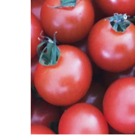
3
夏は
流し
そう
めん
で決
ま
り！
4
おす
す
め！
人気
の
「そ
うめ
んス
ライ
ダ