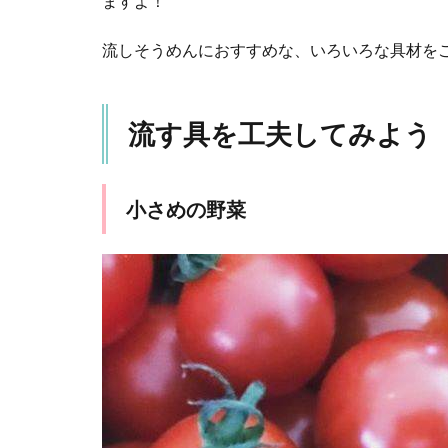
ますよ！
う
2.1
流しそうめんにおすすめな、いろいろな具材を
小さ
めの
野菜
流す具を工夫してみよう
2.2
かま
ぼこ
小さめの野菜
2.3
うず
らの
ゆで
卵
2.4
果物
2.5
お菓
子