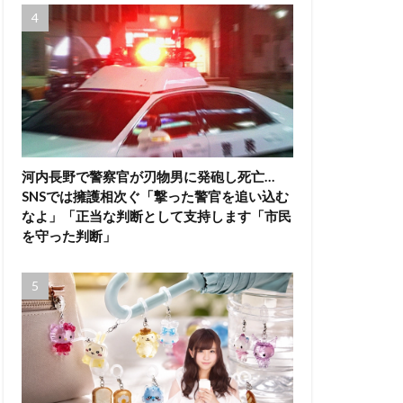
河内長野で警察官が刃物男に発砲し死亡…
SNSでは擁護相次ぐ「撃った警官を追い込む
なよ」「正当な判断として支持します「市民
を守った判断」