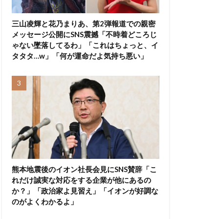
三山凌輝と花乃まりあ、第2弾報道での親密
メッセージ公開にSNS震撼「不時着どころじ
ゃない墜落してるわ」「これはちょっと、イ
タタタ…w」「何が運命だよ気持ち悪い」
熊本地震後のイオン社長会見にSNS賛辞「こ
れだけ誠実な対応をする企業が他にあるの
か？」「政治家よ見習え」「イオンが好調な
のがよくわかるよ」