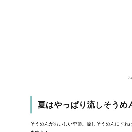
や
っ
ぱ
り
流
し
そ
う
め
ん
2
流
ス
す
具
を
工
夏はやっぱり流しそうめ
夫
し
て
み
そうめんがおいしい季節。流しそうめんにすれ
よ