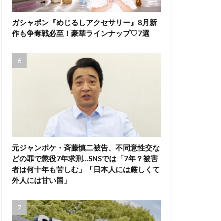
ガシャポン『めじるしアクセサリー』8月新
作も争奪戦必至！豪華ラインナップ♡7選
元ジャンポケ・斉藤慎二被告、不同意性交な
どの罪で懲役7年求刑…SNSでは「7年？被害
者は何十年も苦しむ」「日本人には厳しくて
外人には甘い国」