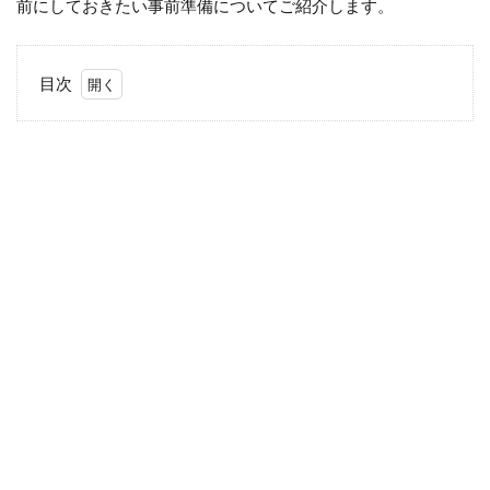
前にしておきたい事前準備についてご紹介します。
目次
1
陣
痛
の
は
じ
ま
り
1.1
陣痛
きた
か
も -
今ス
グ使
える
陣痛
計測