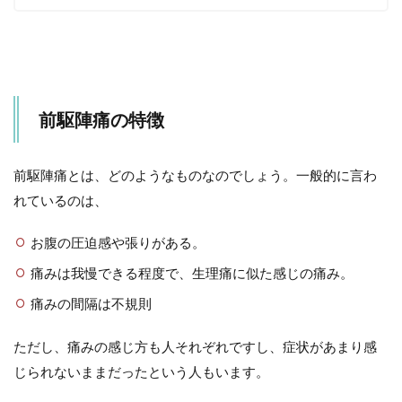
パッ
ド
7
事
前
に
前駆陣痛の特徴
準
備
で
前駆陣痛とは、どのようなものなのでしょう。一般的に言わ
き
る
れているのは、
こ
と
お腹の圧迫感や張りがある。
7.1
痛みは我慢できる程度で、生理痛に似た感じの痛み。
妊娠
中の
痛みの間隔は不規則
会陰
マッ
サー
ただし、痛みの感じ方も人それぞれですし、症状があまり感
ジ
じられないままだったという人もいます。
や、
産後