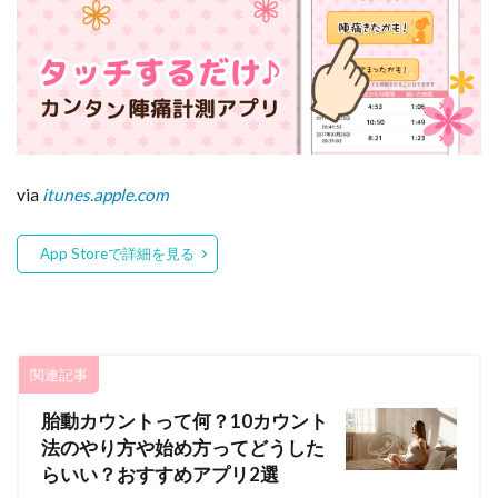
徴
6
緊
急
帝
王
切
開
via
itunes.apple.com
6.1
帝王
App Storeで詳細を見る
切開
対応
の産
褥シ
ョー
ツ
関連記事
6.2
胎動カウントって何？10カウント
肌に
やさ
法のやり方や始め方ってどうした
しい
らいい？おすすめアプリ2選
お産