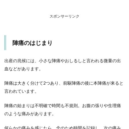
アプ
リ-
スポンサーリンク
2
前
駆
陣
陣痛のはじまり
痛
の
特
徴
出産の兆候には、小さな陣痛やおしるしと言われる微量の出
血などがあります。
3
規
則
陣痛は大きく分けて2つあり、前駆陣痛の後に本陣痛が来ると
的
言われています。
な
痛
み
陣痛の始まりは不明確で時間も不規則。お腹の張りや生理痛
に
な
のような痛みがあります。
っ
て
何らかの痛みを感じたら、念のため時間を記録し、次の痛み