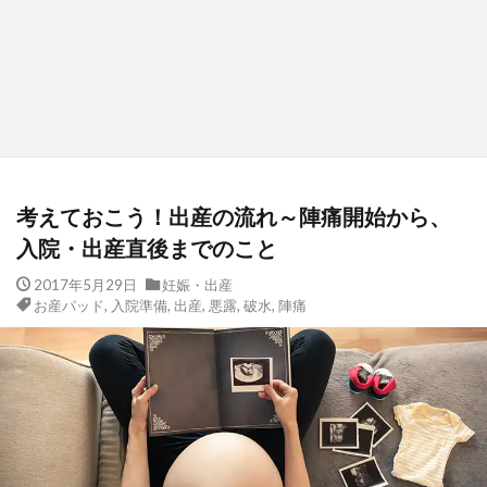
考えておこう！出産の流れ～陣痛開始から、
入院・出産直後までのこと
2017年5月29日
妊娠・出産
お産パッド
,
入院準備
,
出産
,
悪露
,
破水
,
陣痛