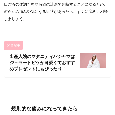
の切
日ごろの体調管理や時間の計測で判断することになるため、
開跡
何らかの痛みや気になる症状があったら、すぐに産科に相談
ケア
に
しましょう。
8
産
後
の
関連記事
入
院
出産入院のマタニティパジャマは
中
か
ジェラートピケが可愛くておすす
ら
めプレゼントにもぴったり！
骨
盤
ベ
ル
ト
を
9
規則的な痛みになってきたら
心
の