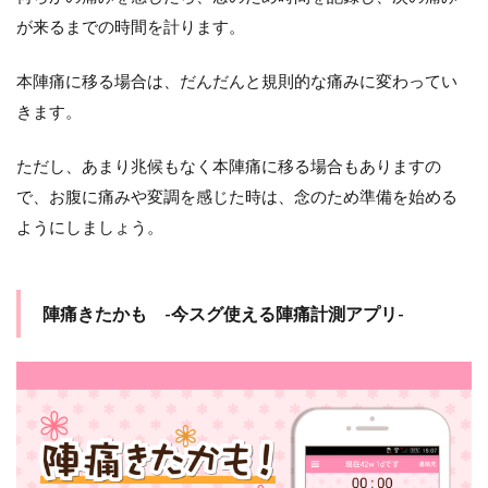
き
た
が来るまでの時間を計ります。
ら
4
本陣痛に移る場合は、だんだんと規則的な痛みに変わってい
出
きます。
血
や
ただし、あまり兆候もなく本陣痛に移る場合もありますの
破
水
で、お腹に痛みや変調を感じた時は、念のため準備を始める
が
ようにしましょう。
起
き
る
可
能
陣痛きたかも -今スグ使える陣痛計測アプリ-
性
5
本
陣
痛
の
特