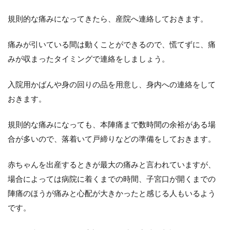
余
裕
規則的な痛みになってきたら、産院へ連絡しておきます。
や
リ
痛みが引いている間は動くことができるので、慌てずに、痛
ラ
ッ
みが収まったタイミングで連絡をしましょう。
ク
ス
入院用かばんや身の回りの品を用意し、身内への連絡をして
おきます。
規則的な痛みになっても、本陣痛まで数時間の余裕がある場
合が多いので、落着いて戸締りなどの準備をしておきます。
赤ちゃんを出産するときが最大の痛みと言われていますが、
場合によっては病院に着くまでの時間、子宮口が開くまでの
陣痛のほうが痛みと心配が大きかったと感じる人もいるよう
です。