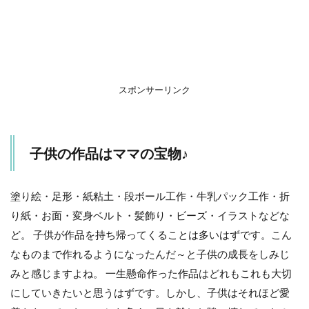
さん
はど
のよ
うに
保存
して
いま
スポンサーリンク
す
か？
3
子供の作品はママの宝物♪
お
す
す
め
塗り絵・足形・紙粘土・段ボール工作・牛乳パック工作・折
の
り紙・お面・変身ベルト・髪飾り・ビーズ・イラストなどな
保
存
ど。 子供が作品を持ち帰ってくることは多いはずです。こん
方
なものまで作れるようになったんだ～と子供の成長をしみじ
法
みと感じますよね。 一生懸命作った作品はどれもこれも大切
3.1
にしていきたいと思うはずです。しかし、子供はそれほど愛
小さ
なも