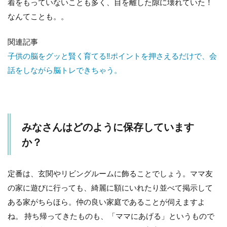
着をもっていないことも多く、目を離した隙に壊れていた！
の・
なんてことも。。
飾れ
るも
の
関連記事
3.2
子供の脳をグッと賢く育てる‼ポイントを押さえるだけで、会
壊れ
話をしながら脳トレできちゃう。
やす
いも
の
4
今時
みなさんはどのように保存しています
はこ
か？
んな
方法
も！
定番は、玄関やリビングルームに飾ることでしょう。ママ友
5
の家に遊びに行っても、綺麗に額にいれたり並べて掲示して
ま
と
ある家がちらほら。仲の良い家庭であることが伺えますよ
め
ね。 持ち帰ってきたものも、「ママにあげる」というもので