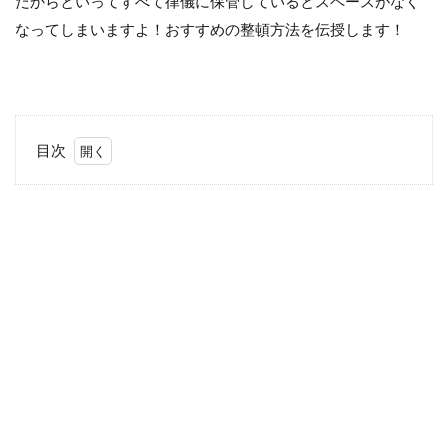
だからといってすべて律儀に保管しているとスペースがなく
なってしまいますよ！おすすめの整頓方法を伝授します！
目次
1
子
供
の
作
品
は
マ
マ
の
宝
物♪
2
みな