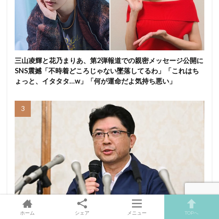
三山凌輝と花乃まりあ、第2弾報道での親密メッセージ公開に
SNS震撼「不時着どころじゃない墜落してるわ」「これはち
ょっと、イタタタ…w」「何が運命だよ気持ち悪い」
ホーム
シェア
メニュー
TOPへ
熊本地震後のイオン社長会見にSNS賛辞「これだけ誠実な対