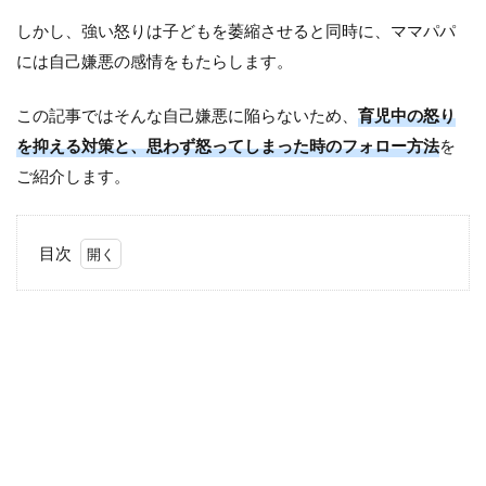
しかし、強い怒りは子どもを萎縮させると同時に、ママパパ
には自己嫌悪の感情をもたらします。
この記事ではそんな自己嫌悪に陥らないため、
育児中の怒り
を抑える対策と、思わず怒ってしまった時のフォロー方法
を
ご紹介します。
目次
1
「怒
って
ばか
り」
を避
ける
4つ
の対
策