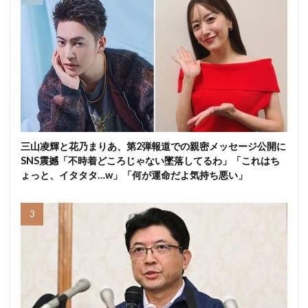
三山凌輝と花乃まりあ、第2弾報道での親密メッセージ公開に
SNS震撼「不時着どころじゃない墜落してるわ」「これはち
ょっと、イタタタ…w」「何が運命だよ気持ち悪い」