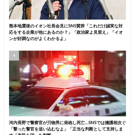
熊本地震後のイオン社長会見にSNS賛辞「これだけ誠実な対
応をする企業が他にあるのか？」「政治家よ見習え」「イオ
ンが好調なのがよくわかるよ」
河内長野で警察官が刃物男に発砲し死亡…SNSでは擁護相次ぐ
「撃った警官を追い込むなよ」「正当な判断として支持しま