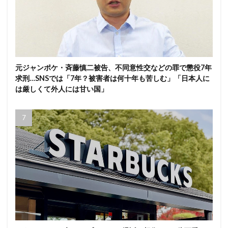
元ジャンポケ・斉藤慎二被告、不同意性交などの罪で懲役7年
求刑…SNSでは「7年？被害者は何十年も苦しむ」「日本人に
は厳しくて外人には甘い国」