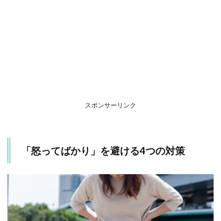
1.1
自分
が怒
りを
感じ
る理
由を
知る
1.2
無に
スポンサーリンク
なっ
て聞
き流
す
「怒ってばかり」を避ける4つの対策
1.3
子ど
もの
安全
を確
保し
て距