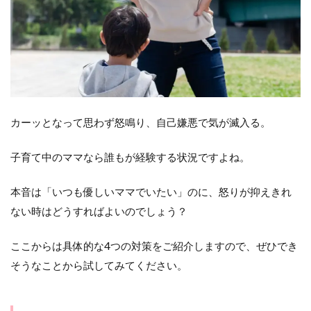
離を
置く
1.4
小さ
い頃
の写
真を
見返
す
カーッとなって思わず怒鳴り、自己嫌悪で気が滅入る。
2
子育て中のママなら誰もが経験する状況ですよね。
そ
れ
で
本音は「いつも優しいママでいたい」のに、怒りが抑えきれ
も
ない時はどうすればよいのでしょう？
怒
っ
て
ここからは具体的な4つの対策をご紹介しますので、ぜひでき
し
そうなことから試してみてください。
ま
っ
た
時