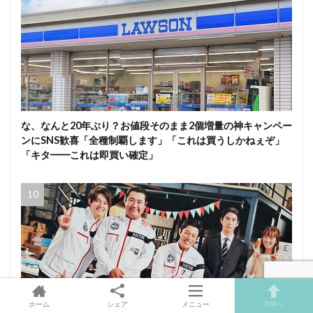
な、なんと20年ぶり？お値段そのまま2個増量の神キャンペー
ンにSNS歓喜「全種制覇します」「これは買うしかねぇぞ」
「キタ━━これは即買い確定」
ホーム
シェア
メニュー
TOPへ