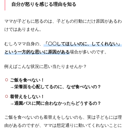
の
自分が怒りを感じる理由を知る
フ
ォ
ロ
ママが子どもに怒るのは、子どもの行動にだけ原因があるわ
ー
けではありません。
方
法
むしろママ自身の、
「〇〇してほしいのに、してくれない」
2.1
という一方的な思いに原因がある
場合が多いのです。
子ど
もに
どう
例えばこんな状況に思い当たりませんか？
した
かっ
たの
ご飯を食べない！
かを
→栄養面を心配してるのに、なぜ食べないの？
聞く
着替えをしない！
2.2
→通園バスに間に合わなかったらどうするの？
仲直
りし
ご飯を食べないのも着替えをしないのも、実は子どもには理
て抱
きし
由があるのですが、ママは想定通りに動いてくれないことに
める