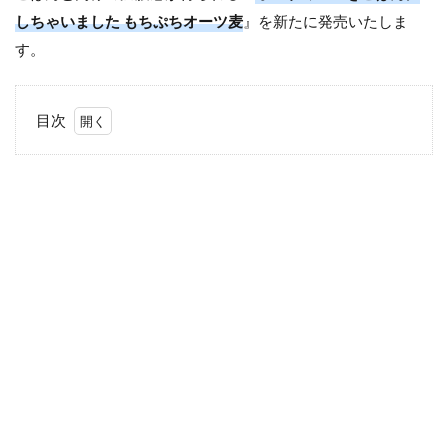
しちゃいました もちぷちオーツ麦
』を新たに発売いたしま
す。
目次
1
オー
トミ
ール
をご
はん
にし
ちゃ
いま
した
もち
ぷち
オー
ツ麦
と
は？