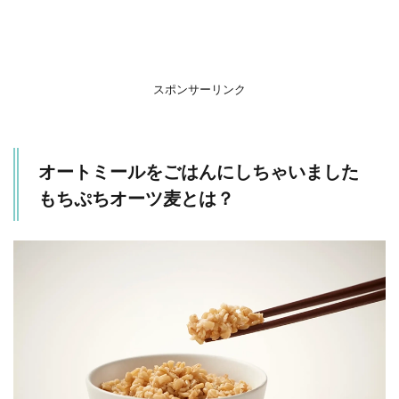
2
『オ
ート
ミー
ルを
スポンサーリンク
ごは
んに
しち
ゃい
オートミールをごはんにしちゃいました
まし
た
もちぷちオーツ麦とは？
もち
ぷち
オー
ツ
麦』
商品
詳細
＆購
入
2.1
初回