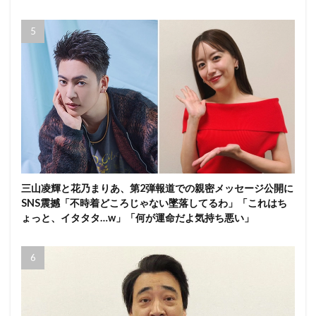
三山凌輝と花乃まりあ、第2弾報道での親密メッセージ公開に
SNS震撼「不時着どころじゃない墜落してるわ」「これはち
ょっと、イタタタ…w」「何が運命だよ気持ち悪い」