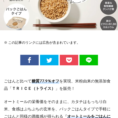
※ この記事のリンクには広告が含まれています。
ごはんと比べて
糖質77.9％オフ
を実現、米粉由来の無添加食
品「
ＴＲＩＣＥ（トライス）
」を販売！
オートミールの栄養価をそのままに、カタチはもっちり白
米、食感はぷちぷちの玄米を、パックごはんタイプで手軽に
ごはんと同様の満腹感が得られる『
オートミールをごはんに