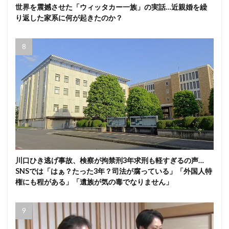
世界を震撼させた「ウィッタカー一族」の実話…近親婚を繰
り返した家系に何が起きたのか？
川口ひき逃げ事故、検察が拘禁刑3年求刑も軽すぎるの声…
SNSでは「はぁ？たった3年？司法が腐っている」「外国人特
権にも程がある」「遺族が気の毒でなりません」