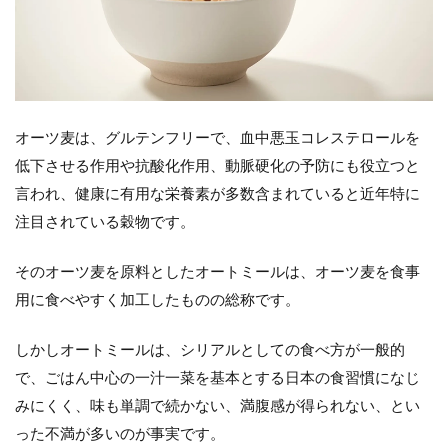
限定
定期
お試
し4パ
ック
セッ
ト
オーツ麦は、グルテンフリーで、血中悪玉コレステロールを
3
低下させる作用や抗酸化作用、動脈硬化の予防にも役立つと
ま
言われ、健康に有用な栄養素が多数含まれていると近年特に
と
め
注目されている穀物です。
そのオーツ麦を原料としたオートミールは、オーツ麦を食事
用に食べやすく加工したものの総称です。
しかしオートミールは、シリアルとしての食べ方が一般的
で、ごはん中心の一汁一菜を基本とする日本の食習慣になじ
みにくく、味も単調で続かない、満腹感が得られない、とい
った不満が多いのが事実です。