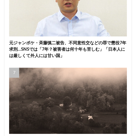
元ジャンポケ・斉藤慎二被告、不同意性交などの罪で懲役7年
求刑…SNSでは「7年？被害者は何十年も苦しむ」「日本人に
は厳しくて外人には甘い国」