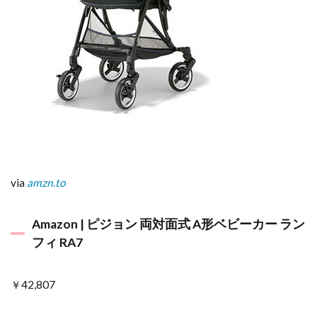
via
amzn.to
Amazon | ピジョン 両対面式 A形ベビーカー ラン
フィ RA7
￥42,807