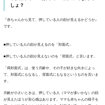
れ
しょ？
ち
ゃ
な
ら
『赤ちゃんから見て、押している人の顔が見えるかどうか』
な
です。
い
付
属
品
■押している人の顔が見えるのを「対面式」
6.1
☆日
■押している人の顔が見えないのを「背面式」と言います。
よけ
☆
「両対面式」は、使う月齢や、その子が好きな向きによっ
6.2
て、対面式にもなるし、背面式にもなるというものを言いま
☆レ
イン
す。
カバ
ー☆
月齢が小さいときは、押している人（ママが多いかな）の顔
6.3
が見えたほうが安心感はあります。ママも赤ちゃんの様子を
☆保