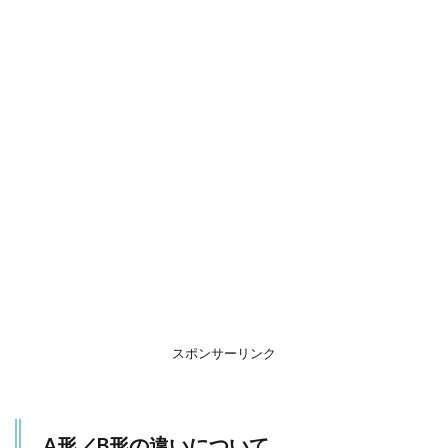
形
の
違
い
に
つ
い
て
1.1
【A形
ベビ
ーカ
ーの
特
徴】
1.2
【B形
スポンサーリンク
ベビ
ーカ
ーの
特
A形／B形の違いについて
徴】