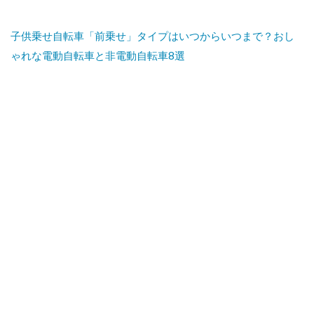
と
め
＝
子供乗せ自転車「前乗せ」タイプはいつからいつまで？おし
ゃれな電動自転車と非電動自転車8選