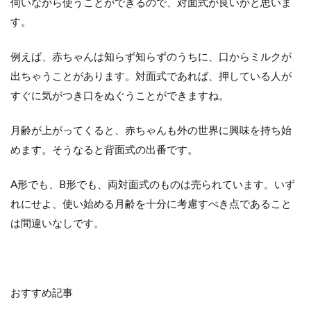
伺いながら使うことができるので、対面式が良いかと思いま
冷＆
保温
す。
シー
ト☆
例えば、赤ちゃんは知らず知らずのうちに、口からミルクが
6.4
出ちゃうことがあります。対面式であれば、押している人が
☆ド
リン
すぐに気がつき口をぬぐうことができますね。
クホ
ルダ
月齢が上がってくると、赤ちゃんも外の世界に興味を持ち始
ー☆
めます。そうなると背面式の出番です。
6.5
☆ベ
A形でも、B形でも、両対面式のものは売られています。いず
ビー
カー
れにせよ、使い始める月齢を十分に考慮すべき点であること
蚊
は間違いなしです。
帳・
虫除
け☆
7
＝
おすすめ記事
ま