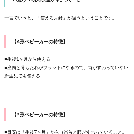
2
”両対
一言でいうと、「使える月齢」が違うということです。
面式”
or
”背面
式”
【A形ベビーカーの特徴】
これ
って
なん
■生後1ヶ月から使える
でし
ょ？
■座面と背もたれがフラットになるので、首がすわっていない
新生児でも使える
3
どん
なシ
ーン
で使
う
か？
【B形ベビーカーの特徴】
をよ
く検
討す
■目安は「生後7ヶ月」から（※首と腰がすわっていること。