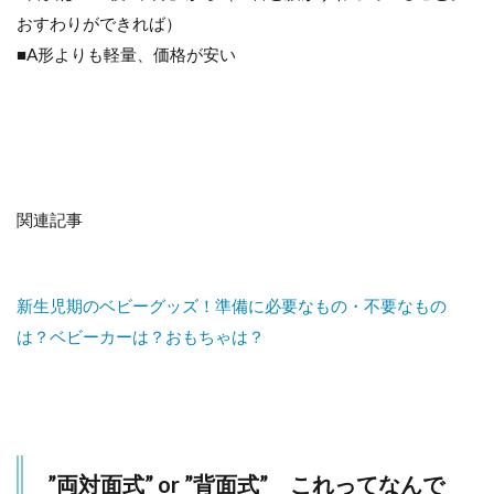
る！
おすわりができれば）
4
■A形よりも軽量、価格が安い
オス
スメ
の
『A
形ベ
ビー
カ
ー』
関連記事
5
オス
スメ
新生児期のベビーグッズ！準備に必要なもの・不要なもの
の
『B
は？ベビーカーは？おもちゃは？
形ベ
ビー
カ
ー』
6
忘
”両対面式” or ”背面式” これってなんで