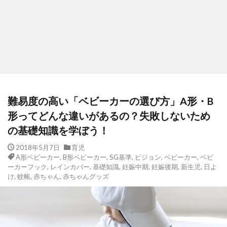
難易度の高い「ベビーカーの選び方」A形・B
形ってどんな違いがあるの？失敗しないため
の基礎知識を学ぼう！
2018年5月7日
育児
A形ベビーカー
,
B形ベビーカー
,
SG基準
,
ピジョン
,
ベビーカー
,
ベビ
ーカーフック
,
レインカバー
,
基礎知識
,
妊娠中期
,
妊娠後期
,
新生児
,
日よ
け
,
蚊帳
,
赤ちゃん
,
赤ちゃんグッズ