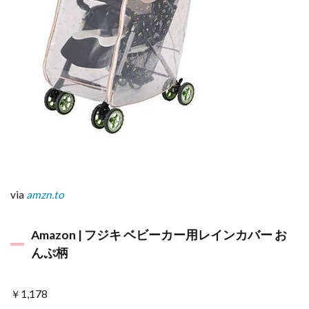
via
amzn.to
Amazon | フジキ ベビーカー用レインカバー お
んぷ柄
￥1,178