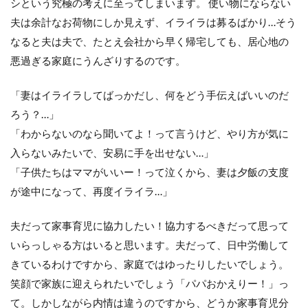
シという究極の考えに至ってしまいます。 使い物にならない
夫は余計なお荷物にしか見えず、イライラは募るばかり…そう
なると夫は夫で、たとえ会社から早く帰宅しても、居心地の
悪過ぎる家庭にうんざりするのです。
「妻はイライラしてばっかだし、何をどう手伝えばいいのだ
ろう？…」
「わからないのなら聞いてよ！って言うけど、やり方が気に
入らないみたいで、安易に手を出せない…」
「子供たちはママがいいー！って泣くから、妻は夕飯の支度
が途中になって、再度イライラ…」
夫だって家事育児に協力したい！協力するべきだって思って
いらっしゃる方はいると思います。夫だって、日中労働して
きているわけですから、家庭ではゆったりしたいでしょう。
笑顔で家族に迎えられたいでしょう「パパおかえりー！」っ
て。しかしながら内情は違うのですから、どうか家事育児分