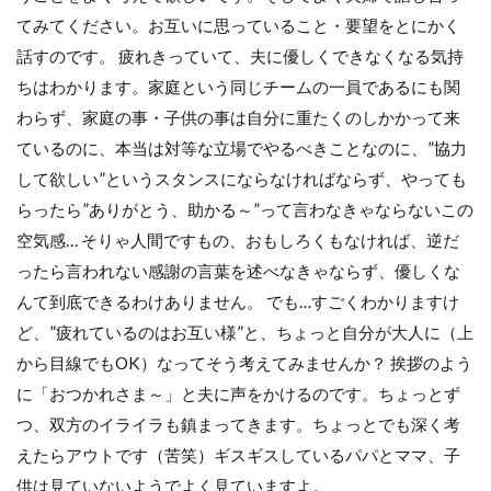
てみてください。お互いに思っていること・要望をとにかく
話すのです。 疲れきっていて、夫に優しくできなくなる気持
ちはわかります。家庭という同じチームの一員であるにも関
わらず、家庭の事・子供の事は自分に重たくのしかかって来
ているのに、本当は対等な立場でやるべきことなのに、”協力
して欲しい”というスタンスにならなければならず、やっても
らったら”ありがとう、助かる～”って言わなきゃならないこの
空気感… そりゃ人間ですもの、おもしろくもなければ、逆だ
ったら言われない感謝の言葉を述べなきゃならず、優しくな
んて到底できるわけありません。 でも…すごくわかりますけ
ど、”疲れているのはお互い様”と、ちょっと自分が大人に（上
から目線でもOK）なってそう考えてみませんか？ 挨拶のよう
に「おつかれさま～」と夫に声をかけるのです。ちょっとず
つ、双方のイライラも鎮まってきます。ちょっとでも深く考
えたらアウトです（苦笑）ギスギスしているパパとママ、子
供は見ていないようでよく見ていますよ。