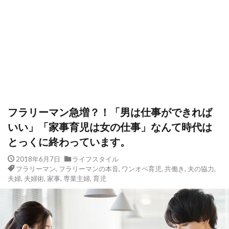
フラリーマン急増？！「男は仕事ができれば
いい」「家事育児は女の仕事」なんて時代は
とっくに終わっています。
2018年6月7日
ライフスタイル
フラリーマン
,
フラリーマンの本音
,
ワンオペ育児
,
共働き
,
夫の協力
,
夫婦
,
夫婦術
,
家事
,
専業主婦
,
育児