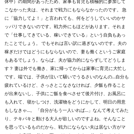
休中）の期間があったため、家事も育児も積極的に参加して
こなかった夫は、それまで戦力にもならなかったのです。 急
に「協力してよ！」と言われても、何をどうしていいのかサ
ッパリできないのです。戦力外にもほどがあります。それま
で「仕事してきている、稼いできている」という自負もあっ
たことでしょう。 でもそれは言い訳に過ぎないのです。夫の
稼ぎだけではどうにもならないので、妻も働くというご家庭
もあるでしょう。ならば、夫が協力的にならずしてどうしま
す？ 妻は外でも働き、家に帰ってからは家事に育児に大忙し
です。端では、子供が泣いて騒いでうるさいのなんの…自分も
疲れているけど、さっさとこなさなければ、夕飯も作ること
が出来ないし、子供にご飯を食べさせて後片付け、お風呂に
も入れて、寝かしつけ、洗濯物をどうにかして、明日の用意
もしなきゃ…。 「自分がもう一人いれば…」なんて考えてみた
り、テキパキと動ける大人が欲しいのですよね。そんなこと
を思っているものだから、戦力にならない夫は居ない方がマ