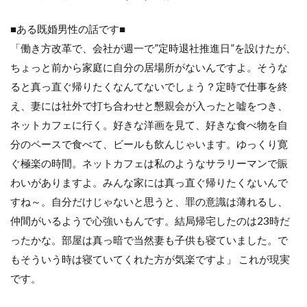
■ある既婚男性の話です■
「働き方改革で、会社が週一で”定時退社推進日”を設けたが、
ちょっと前から家庭に自分の居場所がないんですよ。そうな
ると真っ直ぐ帰りたくなんてないでしょう？定時で仕事を終
え、妻には社外で打ち合わせと懇親会が入ったと嘘をつき、
ネットカフェに行く。好きな洋画を見て、好きな食べ物を自
分のペースで食べて、ビールも飲んじゃいます。ゆっくり寛
ぐ極楽の時間。ネットカフェは私のようなサラリーマンで賑
わいがありますよ。みんな家には真っ直ぐ帰りたくないんで
すね～。自分だけじゃないと思うと、罪の意識は薄れるし、
仲間がいるようで心強いもんです。結局帰宅したのは23時だ
ったかな。部屋は真っ暗で当然妻も子供も寝ていました。で
もそういう時は寝ていてくれた方が気楽ですよ」 これが現実
です。