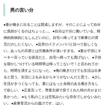
男の言い分
●妻が働きに出ることは賛成しますが、そのことによって自分
に負担がくるのはちょっと…。 ●自分は十分に働いている。精
神的肉体的にもしんどいのに、自宅へ帰ってまで家事だの育
児だのしたくない。 ●近所のイクメンパパと比べて欲しくな
い。あっちの旦那とは労働条件が違いすぎる。 ●妻が子供にキ
ーキー言っている状況だと、自宅へ帰っても寛げない。 ●子供
を寝かしつけている時間帯は帰ってこないで！と言われてか
ら、時間を潰すようになった。 ●俺の稼ぎだけでも生活は出来
ると思う。生活に上をみるからキリがないんだと思う。 ●少し
生活がきつくなっても、妻にはもっと余裕のある働き方をし
て欲しい。 ●正直言って、専業主婦で居てくれた時の方がまだ
良かった。 ●もう私のことは空気みたいな存在でしかないみた
い。 ●家事育児からの逃げです、はい。