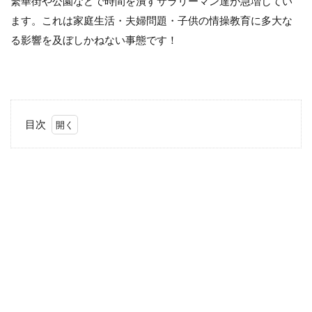
繁華街や公園などで時間を潰すサラリーマン達が急増してい
ます。これは家庭生活・夫婦問題・子供の情操教育に多大な
る影響を及ぼしかねない事態です！
目次
1
フラ
リー
マン
とは
なん
でし
ょ
う？
2
フラ
リー