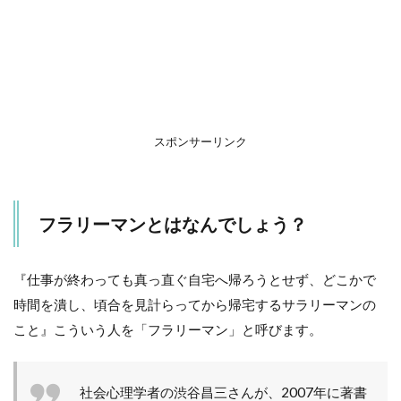
マン
にな
る前
に、
なら
せる
前に
3
スポンサーリンク
男
の
言
い
フラリーマンとはなんでしょう？
分
4
深
『仕事が終わっても真っ直ぐ自宅へ帰ろうとせず、どこかで
刻
時間を潰し、頃合を見計らってから帰宅するサラリーマンの
な
夫
こと』こういう人を「フラリーマン」と呼びます。
婦
問
題
へ
社会心理学者の渋谷昌三さんが、2007年に著書