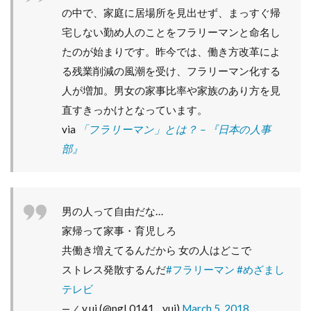
と
の中で、家庭に居場所を見出せず、まっすぐ帰
発
宅しない勤め人のことをフラリーマンと命名し
展
たのが始まりです。昨今では、働き方改革によ
5
＝
る残業削減の風潮を受け、フラリーマン化する
ま
人が増加。男女の家事比率や家族のあり方を見
と
直すきっかけとなっています。
め
＝
via
「フラリーマン」とは？ – 『日本の人事
部』
男の人って自由だな…
家帰って家事・育児しろ
共働き増えてるんだから 女の人はどこで
ストレス発散するんだ
#フラリーマン
#めざまし
テレビ
— ∠.y.ui (@pgL0141__yui)
March 5, 2018