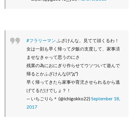
#フラリーマン
ふざけんな。見てて頭くるわ！
女は一刻も早く帰って夕飯の支度して、家事済
ませなきゃって思うのにさ
残業の為におにぎり作らせてウソついて遊んで
帰るとかふざけんな(ꐦ°᷄д°᷅)
早く帰ってきたら家事や育児させられるから逃
げてるだけでしょ？！
— いちごりら＊ (@ichigokko22)
September 18,
2017