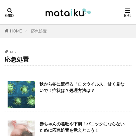
HOME
応急処置
TAG
応急処置
秋から冬に流行る「ロタウイルス」甘く見な
いで！症状は？処理方法は？
赤ちゃんの嘔吐や下痢！パニックにならない
ために応急処置を覚えとこう！