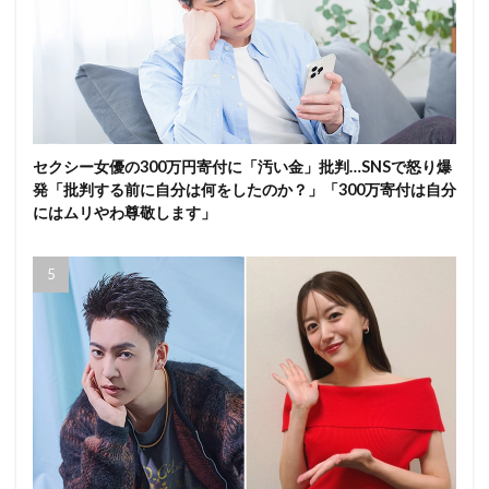
セクシー女優の300万円寄付に「汚い金」批判…SNSで怒り爆
発「批判する前に自分は何をしたのか？」「300万寄付は自分
にはムリやわ尊敬します」