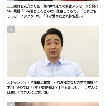
三山凌輝と花乃まりあ、第2弾報道での親密メッセージ公開に
SNS震撼「不時着どころじゃない墜落してるわ」「これはち
ょっと、イタタタ…w」「何が運命だよ気持ち悪い」
元ジャンポケ・斉藤慎二被告、不同意性交などの罪で懲役7年
求刑…SNSでは「7年？被害者は何十年も苦しむ」「日本人に
は厳しくて外人には甘い国」