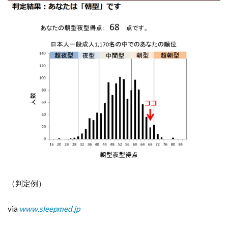
（判定例）
via
www.sleepmed.jp