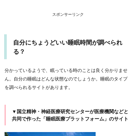
の本
7
スポンサーリンク
寝
か
し
つ
自分にちょうどいい睡眠時間が調べられ
け
る？
7.1
▼寝
かし
分かっているようで、眠っている時のことは良く分かりませ
つけ
の本
ん。自分の睡眠はどんな状態なのでしょうか。睡眠のタイプ
7.2
を調べられるサイトがあります。
▼ゆ
った
りく
つろ
▼国立精神・神経医療研究センターが医療機関などと
げる
共同で作った「睡眠医療プラットフォーム」のサイト
プロ
ジェ
クタ