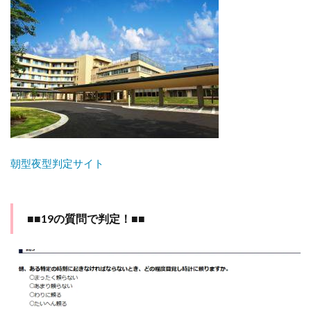
ー
7.3
▼今
日は
ママ
も眠
って
しま
お
う！
本を
朝型夜型判定サイト
読み
なが
ら眠
くな
って
■■19の質問で判定！■■
しま
う不
思議
な本
8
スム