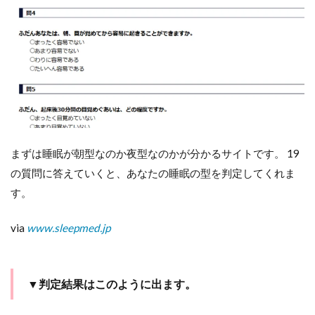
ーズ
に眠
れな
かっ
たと
して
も、
翌朝
しっ
かり
目が
まずは睡眠が朝型なのか夜型なのかが分かるサイトです。 19
覚め
るよ
の質問に答えていくと、あなたの睡眠の型を判定してくれま
うに
す。
via
www.sleepmed.jp
▼判定結果はこのように出ます。