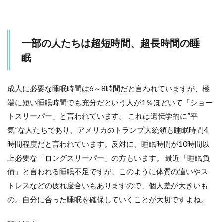
判
定！
■■
一部の人たちは超短時間、超長時間の睡
5.3
▼判
眠
定結
果は
この
成人に必要な睡眠時間は6～8時間だと言われていますが、極
よう
端に短い睡眠時間でも充分だという人が1％ほどいて「ショー
に出
ま
トスリーパー」と言われています。 これは遺伝学的に”平
す。
気”な人たちであり、アメリカのトランプ大統領も睡眠時間4
6
時間程度だと言われています。反対に、睡眠時間が10時間以
睡眠
上必要な「ロングスリーパー」の方もいます。 最近「睡眠負
の問
題を
債」と言われる睡眠不足ですが、このように体質の違いやス
感じ
トレスなどの疲れ度合いもありますので、個人差が大きいも
てい
たら
の。自分に合った睡眠を確保していくことが大切ですよね。
こち
らの