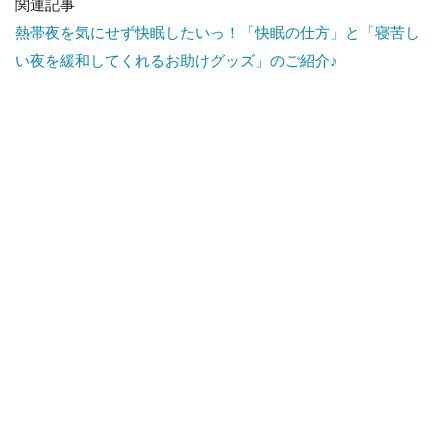
「セ
関連記事
ルフ
熱帯夜を気にせず快眠したいっ！「快眠の仕方」と「寝苦し
チェ
い夜を緩和してくれるお助けグッズ」のご紹介♪
ッ
ク」
も
6.1
▼田
辺三
菱製
薬
「睡
眠ネ
ッ
ト」
6.2
▼疲
れが
取れ
ない
人の
ため