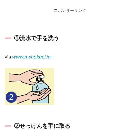
スポンサーリンク
①流水で手を洗う
via
www.n-shokuei.jp
②せっけんを手に取る