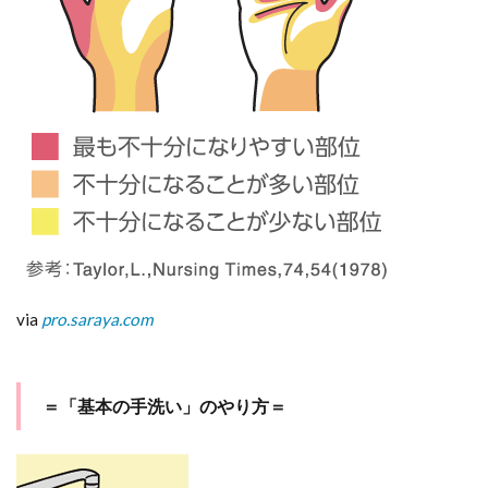
防
に
効
果
的
と
言
わ
れ
る
食
べ
物
4
寒く
via
pro.saraya.com
ても
お部
屋の
換気
＝「基本の手洗い」のやり方＝
はお
忘れ
な
く！