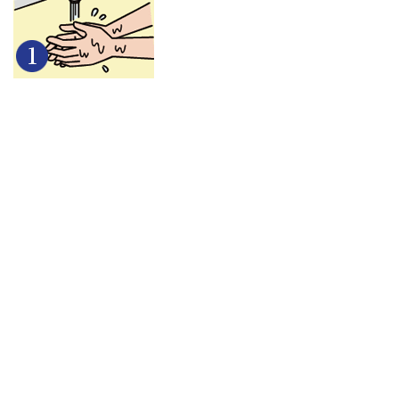
5
パパ
もマ
スク
着用
で通
勤し
て
ね！
6
～
ま
と
め
～