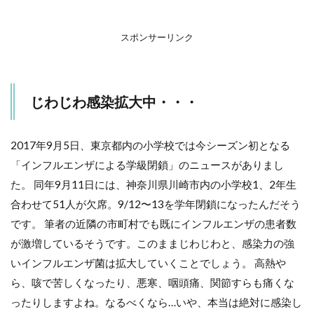
ん
2.1
スポンサーリンク
手洗
いが
不十
分に
じわじわ感染拡大中・・・
なり
がち
な部
位
2017年9月5日、東京都内の小学校では今シーズン初となる
「インフルエンザによる学級閉鎖」のニュースがありまし
2.2
＝
た。 同年9月11日には、神奈川県川崎市内の小学校1、2年生
「基
合わせて51人が欠席。9/12〜13を学年閉鎖になったんだそう
本の
手洗
です。 筆者の近隣の市町村でも既にインフルエンザの患者数
い」
が激増しているそうです。このままじわじわと、感染力の強
のや
り方
いインフルエンザ菌は拡大していくことでしょう。 高熱や
＝
ら、咳で苦しくなったり、悪寒、咽頭痛、関節すらも痛くな
2.3
ったりしますよね。なるべくなら…いや、本当は絶対に感染し
上記