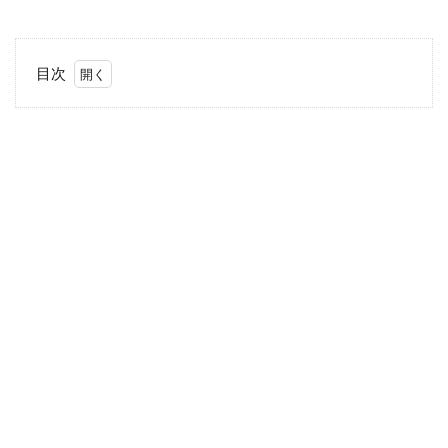
目次
1
じ
わじわ感
染拡大
中・・・
2
「手
洗
い」
プラ
ス
「ア
ルコ
ール
消
毒」
が効
果て
きめ