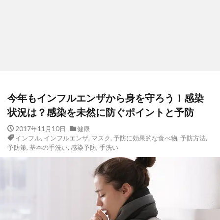
今年もインフルエンザから身を守ろう！感染
状況は？感染を未然に防ぐポイントと予防
2017年11月10日
健康
インフル
,
インフルエンザ
,
マスク
,
予防に効果的な食べ物
,
予防方法
,
予防策
,
基本の手洗い
,
感染予防
,
手洗い