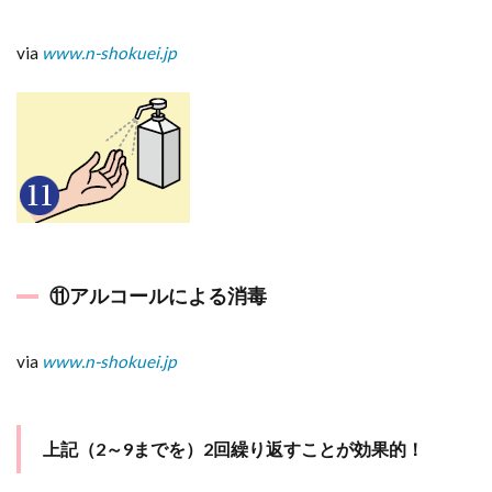
via
www.n-shokuei.jp
⑪アルコールによる消毒
via
www.n-shokuei.jp
上記（2～9までを）2回繰り返すことが効果的！