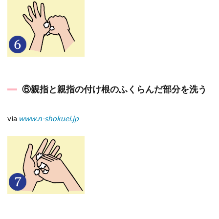
⑥親指と親指の付け根のふくらんだ部分を洗う
via
www.n-shokuei.jp