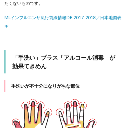
たくないものです。
（2～
9まで
を）2
MLインフルエンザ流行前線情報DB 2017-2018／日本地図表
回繰
示
り返
すこ
とが
効果
的！
「手洗い」プラス「アルコール消毒」が
2.4
＝ア
効果てきめん
ルコ
ール
消毒
でさ
手洗いが不十分になりがちな部位
らに
清潔
に！
＝
3
予