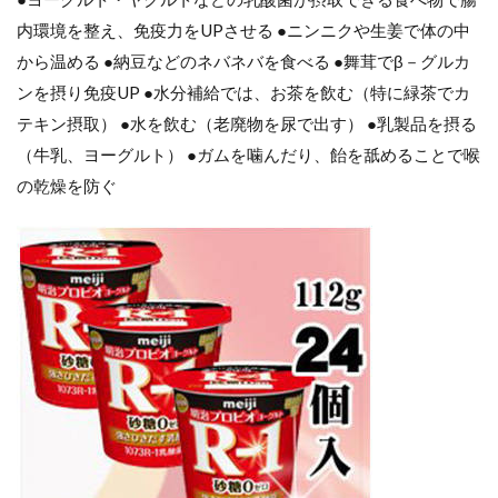
内環境を整え、免疫力をUPさせる ●ニンニクや生姜で体の中
から温める ●納豆などのネバネバを食べる ●舞茸でβ－グルカ
ンを摂り免疫UP ●水分補給では、お茶を飲む（特に緑茶でカ
テキン摂取） ●水を飲む（老廃物を尿で出す） ●乳製品を摂る
（牛乳、ヨーグルト） ●ガムを噛んだり、飴を舐めることで喉
の乾燥を防ぐ