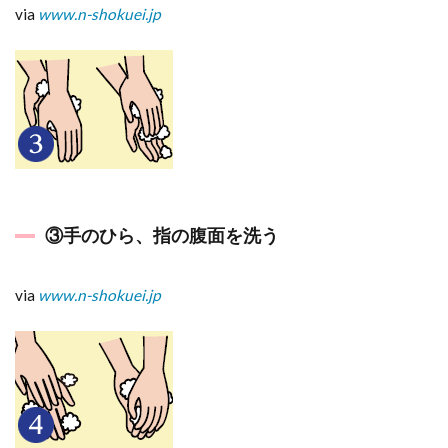
via
www.n-shokuei.jp
③手のひら、指の腹面を洗う
via
www.n-shokuei.jp